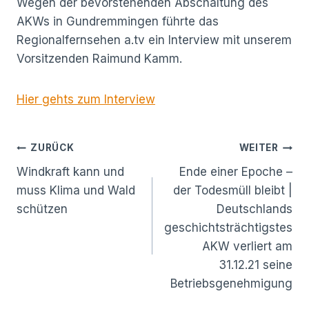
Wegen der bevorstehenden Abschaltung des
AKWs in Gundremmingen führte das
Regionalfernsehen a.tv ein Interview mit unserem
Vorsitzenden Raimund Kamm.
Hier gehts zum Interview
Beitragsnavigation
ZURÜCK
WEITER
Windkraft kann und
Ende einer Epoche –
muss Klima und Wald
der Todesmüll bleibt |
schützen
Deutschlands
geschichtsträchtigstes
AKW verliert am
31.12.21 seine
Betriebsgenehmigung