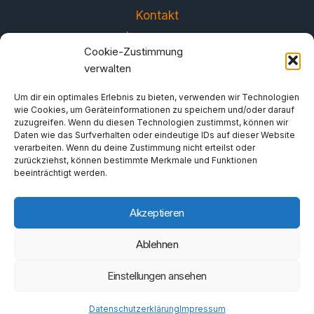
Kontakt
Impressum
Cookie-Zustimmung
Datenschutzerklärung
verwalten
Um dir ein optimales Erlebnis zu bieten, verwenden wir Technologien
wie Cookies, um Geräteinformationen zu speichern und/oder darauf
zuzugreifen. Wenn du diesen Technologien zustimmst, können wir
Daten wie das Surfverhalten oder eindeutige IDs auf dieser Website
verarbeiten. Wenn du deine Zustimmung nicht erteilst oder
zurückziehst, können bestimmte Merkmale und Funktionen
beeinträchtigt werden.
Akzeptieren
© 2026 FORUM - Gemeinsam gegen das
Ablehnen
Zwischenlager und für eine verantwortbare
Energiepolitik e.V.
Einstellungen ansehen
Datenschutzerklärung
Impressum