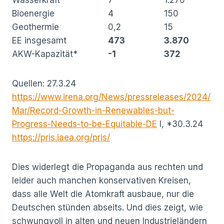
Bioenergie
4
150
Geothermie
0,2
15
EE insgesamt
473
3.870
AKW-Kapazität*
-1
372
Quellen: 27.3.24
https://www.irena.org/News/pressreleases/2024/
Mar/Record-Growth-in-Renewables-but-
Progress-Needs-to-be-Equitable-DE
l, *30.3.24
https://pris.iaea.org/pris/
Dies widerlegt die Propaganda aus rechten und
leider auch manchen konservativen Kreisen,
dass alle Welt die Atomkraft ausbaue, nur die
Deutschen stünden abseits. Und dies zeigt, wie
schwungvoll in alten und neuen Industrieländern