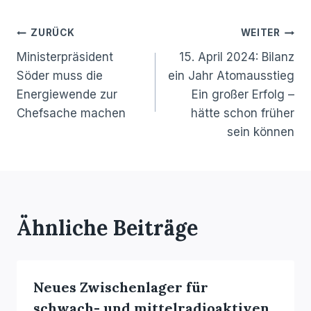
Beitragsnavigation
ZURÜCK
WEITER
Ministerpräsident
15. April 2024: Bilanz
Söder muss die
ein Jahr Atomausstieg
Energiewende zur
Ein großer Erfolg –
Chefsache machen
hätte schon früher
sein können
Ähnliche Beiträge
Neues Zwischenlager für
schwach- und mittelradioaktiven