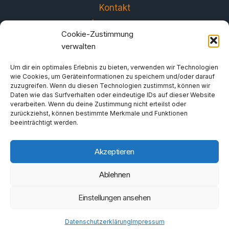
Kontakt
Impressum
Cookie-Zustimmung
Datenschutzerklärung
verwalten
Um dir ein optimales Erlebnis zu bieten, verwenden wir Technologien
wie Cookies, um Geräteinformationen zu speichern und/oder darauf
zuzugreifen. Wenn du diesen Technologien zustimmst, können wir
Daten wie das Surfverhalten oder eindeutige IDs auf dieser Website
verarbeiten. Wenn du deine Zustimmung nicht erteilst oder
zurückziehst, können bestimmte Merkmale und Funktionen
beeinträchtigt werden.
Akzeptieren
© 2026 FORUM - Gemeinsam gegen das
Ablehnen
Zwischenlager und für eine verantwortbare
Energiepolitik e.V.
Einstellungen ansehen
Datenschutzerklärung
Impressum