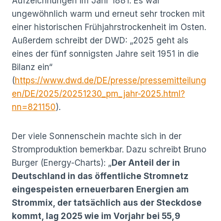
Aufzeichnungen im Jahr 1881. Es war
ungewöhnlich warm und erneut sehr trocken mit
einer historischen Frühjahrstrockenheit im Osten.
Außerdem schreibt der DWD: „2025 geht als
eines der fünf sonnigsten Jahre seit 1951 in die
Bilanz ein“
(
https://www.dwd.de/DE/presse/pressemitteilung
en/DE/2025/20251230_pm_jahr-2025.html?
nn=821150
).
Der viele Sonnenschein machte sich in der
Stromproduktion bemerkbar. Dazu schreibt Bruno
Burger (Energy-Charts): „
Der Anteil der in
Deutschland in das öffentliche Stromnetz
eingespeisten erneuerbaren Energien am
Strommix, der tatsächlich aus der Steckdose
kommt, lag 2025 wie im Vorjahr bei 55,9